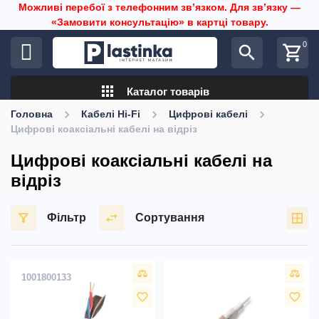
Можливі перебої з телефонним звʼязком. Для звʼязку —
«Замовити консультацію» в картці товару.
0
search
shopping_cart
apps
Каталог товарів
Головна
Кабелі Hi-Fi
Цифрові кабелі
Цифрові коаксіальні кабелі на відріз
Цифрові коаксіальні кабелі на
відріз
Фільтр
Сортування
1001800133
favorite_border
favorite_border