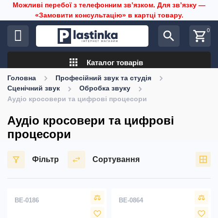
Можливі перебої з телефонним звʼязком. Для звʼязку —
«Замовити консультацію» в картці товару.
0
search
shopping_cart
apps
Каталог товарів
Головна
Професійний звук та студія
Сценічний звук
Обробка звуку
Аудіо кросовери та цифрові процесори
Аудіо кросовери та цифрові
процесори
Фільтр
Сортування
BE-0186
BE-0864
favorite_border
favorite_border