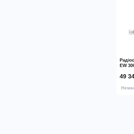
Радіос
EW 30
49 3
Немає