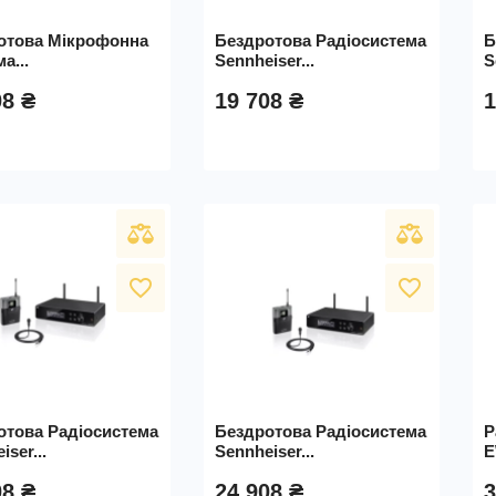
отова Мікрофонна
Бездротова Радіосистема
Б
а...
Sennheiser...
S
08 ₴
19 708 ₴
1
favorite_border
favorite_border
отова Радіосистема
Бездротова Радіосистема
Р
iser...
Sennheiser...
E
08 ₴
24 908 ₴
3