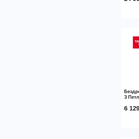
Бездр
З Петл
6 12