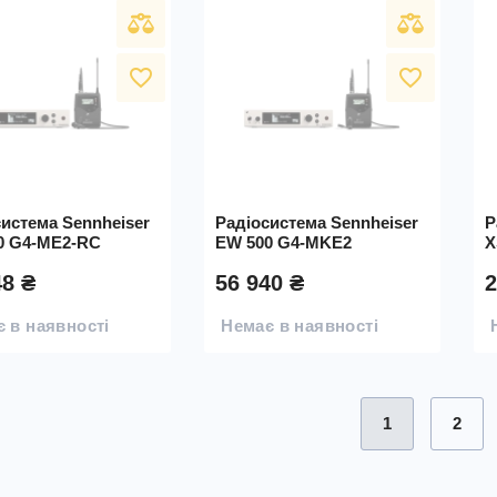
favorite_border
favorite_border
истема Sennheiser
Радіосистема Sennheiser
Р
0 G4-ME2-RC
EW 500 G4-MKE2
X
48 ₴
56 940 ₴
2
 в наявності
Немає в наявності
1
2