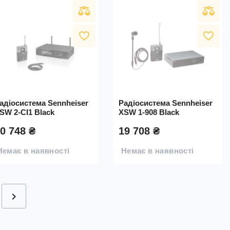
favorite_border
favorite_border
адіосистема Sennheiser
Радіосистема Sennheiser
SW 2-CI1 Black
XSW 1-908 Black
0 748 ₴
19 708 ₴
Немає в наявності
Немає в наявності
chevron_right