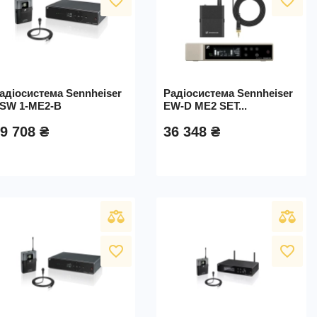
favorite_border
favorite_border
адіосистема Sennheiser
Радіосистема Sennheiser
SW 1-ME2-B
EW-D ME2 SET...
9 708 ₴
36 348 ₴
favorite_border
favorite_border