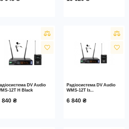
favorite_border
favorite_border
адіосистема DV Audio
Радіосистема DV Audio
MS-12T H Black
WMS-12T Із...
 840 ₴
6 840 ₴