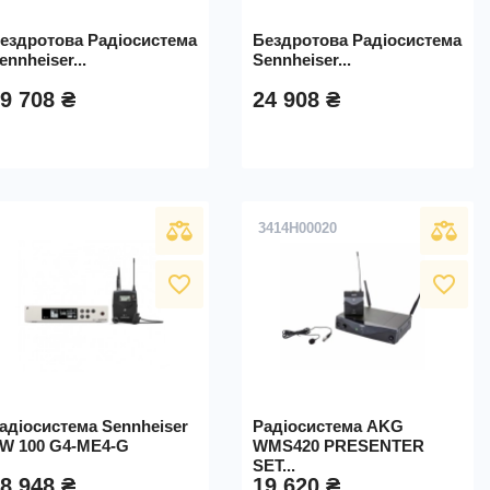
ездротова Радіосистема
Бездротова Радіосистема
ennheiser...
Sennheiser...
9 708 ₴
24 908 ₴
3414H00020
favorite_border
favorite_border
адіосистема Sennheiser
Радіосистема AKG
W 100 G4-ME4-G
WMS420 PRESENTER
SET...
8 948 ₴
19 620 ₴