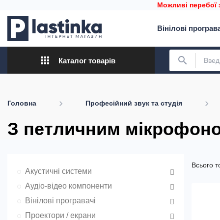
Можливі перебої 
Вінілові програв
apps
search
Каталог товарів
Головна
Професійний звук та студія
З петличним мікрофон
Всього т
Акустичні системи
Аудіо-відео компоненти
Вінілові програвачі
Проектори / екрани