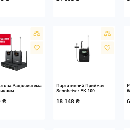
favorite_border
favorite_border
отова Радіосистема
Портативний Приймач
Р
ичним...
Sennheiser EK 100...
W
9 ₴
18 148 ₴
6