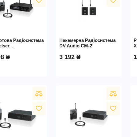
favorite_border
favorite_border
отова Радіосистема
Накамерна Радіосистема
Р
iser...
DV Audio CM-2
X
08 ₴
3 192 ₴
1
favorite_border
favorite_border