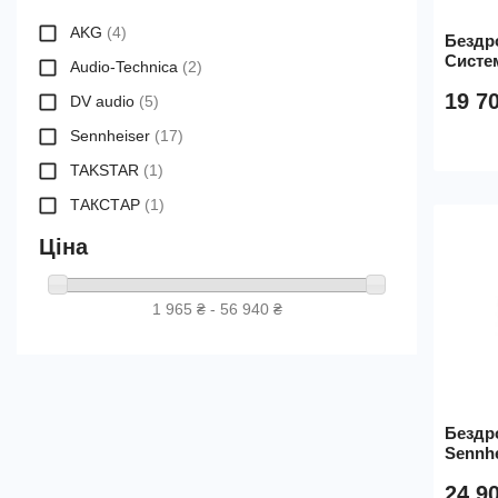
AKG
(4)
Бездр
Систем
Audio-Technica
(2)
19 7
DV audio
(5)
Sennheiser
(17)
TAKSTAR
(1)
ТАКСТАР
(1)
Ціна
1 965 ₴ - 56 940 ₴
Бездр
Sennhe
24 9