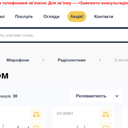
з телефонним звʼязком. Для звʼязку — «Замовити консультацію»
ачі
Послуги
Огляди
Акція!
Контакти
Мікрофони
Радіосистеми
З пет
ом
expand_more
Релевантність
оварів:
30
DV-00083