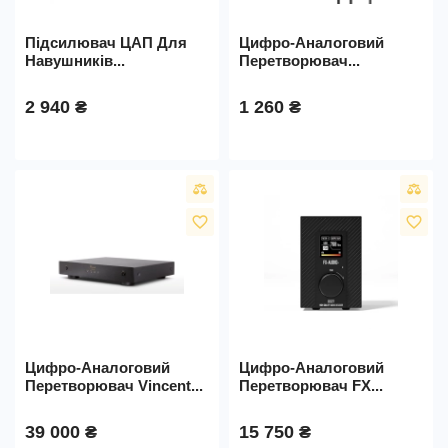
Підсилювач ЦАП Для
Цифро-Аналоговий
Навушників...
Перетворювач...
2 940 ₴
1 260 ₴
favorite_border
favorite_border
Цифро-Аналоговий
Цифро-Аналоговий
Перетворювач Vincent...
Перетворювач FX...
39 000 ₴
15 750 ₴