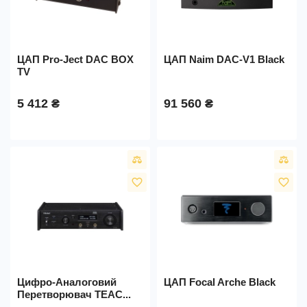
ЦАП Pro-Ject DAC BOX
ЦАП Naim DAC-V1 Black
TV
5 412 ₴
91 560 ₴
favorite_border
favorite_border
Цифро-Аналоговий
ЦАП Focal Arche Black
Перетворювач TEAC...