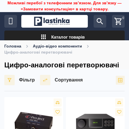
Можливі перебої з телефонним звʼязком. Для звʼязку —
«Замовити консультацію» в картці товару.
0
search
shopping_cart
apps
Каталог товарів
Головна
Аудіо-відео компоненти
Цифро-аналогові перетворювачі
Цифро-аналогові перетворювачі
Фільтр
Сортування
favorite_border
favorite_border