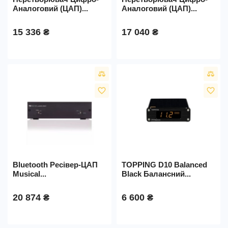
Аналоговий (ЦАП)...
Аналоговий (ЦАП)...
15 336 ₴
17 040 ₴
favorite_border
favorite_border
Bluetooth Ресівер-ЦАП
TOPPING D10 Balanced
Musical...
Black Балансний...
20 874 ₴
6 600 ₴