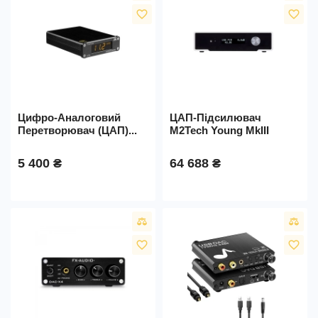
favorite_border
favorite_border
Цифро-Аналоговий
ЦАП-Підсилювач
Перетворювач (ЦАП)...
M2Tech Young MkIII
5 400 ₴
64 688 ₴
favorite_border
favorite_border