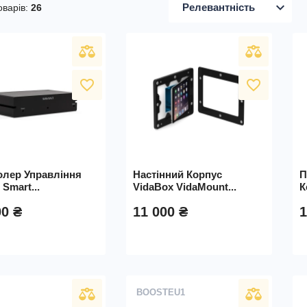
expand_more
Релевантність
оварів:
26
favorite_border
favorite_border
олер Управління
Настінний Корпус
П
 Smart...
VidaBox VidaMount...
К
00 ₴
11 000 ₴
1
BOOSTEU1