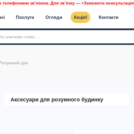
з телефонним звʼязком. Для звʼязку — «Замовити консультацію»
ачі
Послуги
Огляди
Акція!
Контакти
Розумний дім
Аксесуари для розумного будинку