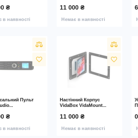
00 ₴
11 000 ₴
6
 в наявності
Немає в наявності
favorite_border
favorite_border
рсальний Пульт
Настінний Корпус
У
udio...
VidaBox VidaMount...
П
00 ₴
11 000 ₴
0
 в наявності
Немає в наявності