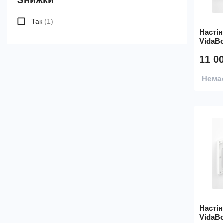
Так
(1)
Насті
VidaBo
11 0
Немає
Насті
VidaBo