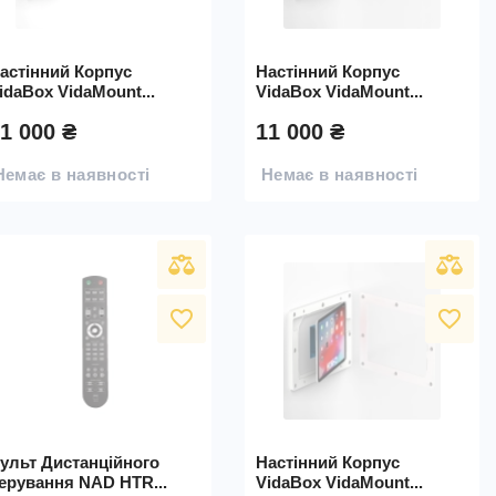
астінний Корпус
Настінний Корпус
idaBox VidaMount...
VidaBox VidaMount...
1 000 ₴
11 000 ₴
Немає в наявності
Немає в наявності
favorite_border
favorite_border
ульт Дистанційного
Настінний Корпус
ерування NAD HTR...
VidaBox VidaMount...