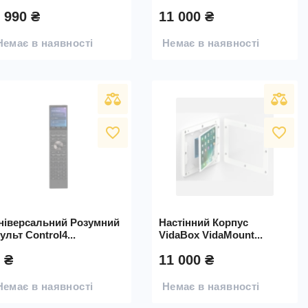
 990 ₴
11 000 ₴
Немає в наявності
Немає в наявності
favorite_border
favorite_border
ніверсальний Розумний
Настінний Корпус
ульт Control4...
VidaBox VidaMount...
 ₴
11 000 ₴
Немає в наявності
Немає в наявності