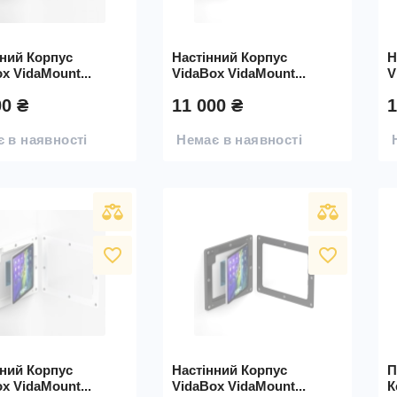
нний Корпус
Настінний Корпус
Н
x VidaMount...
VidaBox VidaMount...
V
00 ₴
11 000 ₴
1
 в наявності
Немає в наявності
favorite_border
favorite_border
нний Корпус
Настінний Корпус
П
x VidaMount...
VidaBox VidaMount...
К