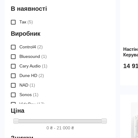
В наявності
Так
(5)
Виробник
Control4
(2)
Насті
Керува
Bluesound
(1)
14 9
Cary Audio
(1)
Dune HD
(2)
NAD
(1)
Sonos
(1)
VidaBox
(17)
Ціна
0 ₴ - 21 000 ₴
Знижки