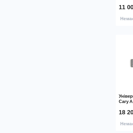
11 0
Немає
Уніве
Cary A
18 2
Немає