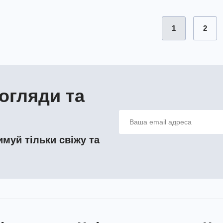
1
2
огляди та
муй тільки свіжу та