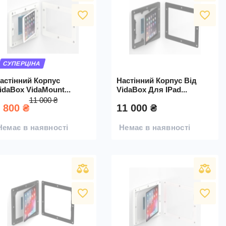
favorite_border
favorite_border
СУПЕРЦІНА
астінний Корпус
Настінний Корпус Від
idaBox VidaMount...
VidaBox Для IPad...
11 000 ₴
 800 ₴
11 000 ₴
Немає в наявності
Немає в наявності
favorite_border
favorite_border