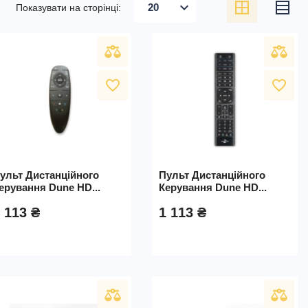
expand_more
20
Показувати на сторінці:
favorite_border
favorite_border
ульт Дистанційного
Пульт Дистанційного
ерування Dune HD...
Керування Dune HD...
 113 ₴
1 113 ₴