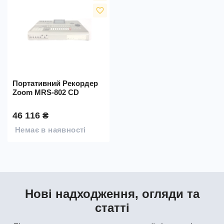
favorite_border
Портативний Рекордер
Zoom MRS-802 CD
46 116 ₴
Немає в наявності
Нові надходження, огляди та
статті