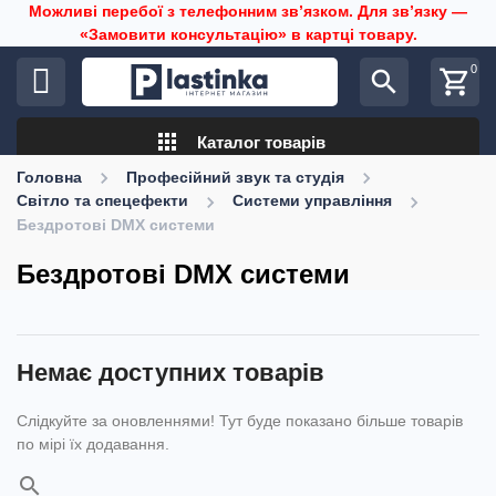
Можливі перебої з телефонним звʼязком. Для звʼязку —
«Замовити консультацію» в картці товару.
0
search
shopping_cart
apps
Каталог товарів
Головна
Професійний звук та студія
Світло та спецефекти
Системи управління
Бездротові DMX системи
Бездротові DMX системи
Немає доступних товарів
Слідкуйте за оновленнями! Тут буде показано більше товарів
по мірі їх додавання.
search