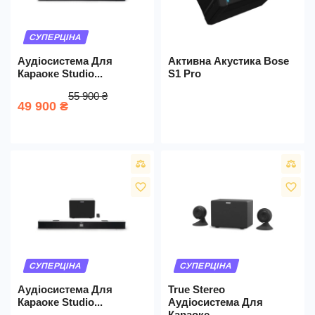
СУПЕРЦІНА
Аудіосистема Для
Активна Акустика Bose
Караоке Studio...
S1 Pro
55 900 ₴
49 900 ₴
favorite_border
favorite_border
СУПЕРЦІНА
СУПЕРЦІНА
Аудіосистема Для
True Stereo
Караоке Studio...
Аудіосистема Для
Караоке...