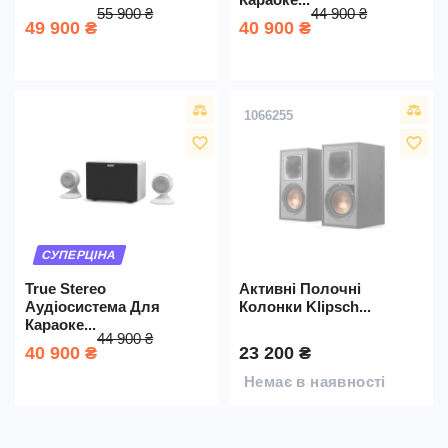
55 900 ₴
44 900 ₴
49 900 ₴
40 900 ₴
1066255
favorite_border
favorite_border
СУПЕРЦІНА
True Stereo
Активні Полочні
Аудіосистема Для
Колонки Klipsch...
Караоке...
44 900 ₴
40 900 ₴
23 200 ₴
Немає в наявності