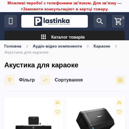
Можливі перебої з телефонним звʼязком. Для звʼязку —
«Замовити консультацію» в картці товару.
0
search
shopping_cart
apps
Каталог товарів
Головна
Аудіо-відео компоненти
Караоке
Акустика для караоке
Акустика для караоке
Фільтр
Сортування
favorite_border
favorite_border