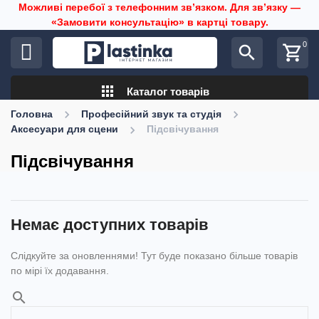
Можливі перебої з телефонним звʼязком. Для звʼязку —
«Замовити консультацію» в картці товару.
0
search
shopping_cart
apps
Каталог товарів
Головна
Професійний звук та студія
Аксесуари для сцени
Підсвічування
Підсвічування
Немає доступних товарів
Слідкуйте за оновленнями! Тут буде показано більше товарів
по мірі їх додавання.
search