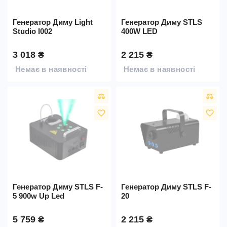
Генератор Диму Light
Генератор Диму STLS
Studio I002
400W LED
3 018 ₴
2 215 ₴
Немає в наявності
Немає в наявності
favorite_border
favorite_border
Генератор Диму STLS F-
Генератор Диму STLS F-
5 900w Up Led
20
5 759 ₴
2 215 ₴