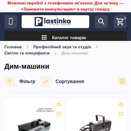
Можливі перебої з телефонним звʼязком. Для звʼязку —
«Замовити консультацію» в картці товару.
0
search
shopping_cart
apps
Каталог товарів
Головна
Професійний звук та студія
Світло та спецефекти
Дим-машини
Дим-машини
Фільтр
Сортування
favorite_border
favorite_border