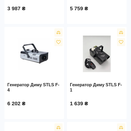
3 987 ₴
5 759 ₴
favorite_border
favorite_border
Генератор Диму STLS F-
Генератор Диму STLS F-
4
1
6 202 ₴
1 639 ₴