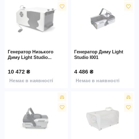
favorite_border
favorite_border
Генератор Низького
Генератор Диму Light
Диму Light Studio...
Studio I001
10 472 ₴
4 486 ₴
Немає в наявності
Немає в наявності
favorite_border
favorite_border