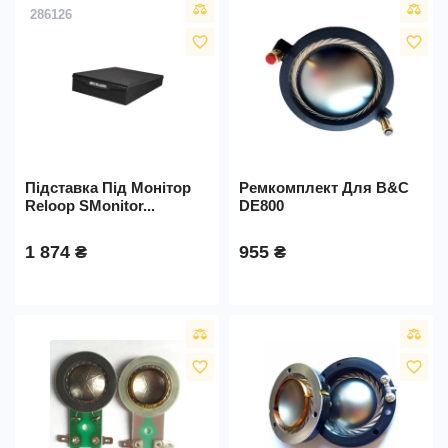
286126
favorite_border
favorite_border
Підставка Під Монітор
Ремкомплект Для B&C
Reloop SMonitor...
DE800
1 874 ₴
955 ₴
favorite_border
favorite_border