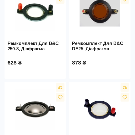
Ремкомплект Для B&C
Ремкомплект Для B&C
250-8, Діафрагма...
DE25, Діафрагма...
628 ₴
878 ₴
favorite_border
favorite_border