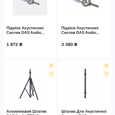
Підвіси Акустичних
Підвіси Акустичних
Систем DAS Audio...
Систем DAS Audio...
1 872 ₴
3 380 ₴
favorite_border
favorite_border
Алюмінієвий Штатив
Штатив Для Акустичної