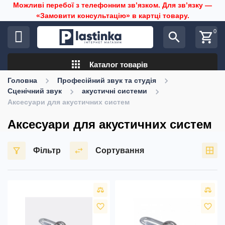
Можливі перебої з телефонним звʼязком. Для звʼязку —
«Замовити консультацію» в картці товару.
0
search
shopping_cart
apps
Каталог товарів
Головна
Професійний звук та студія
Сценічний звук
акустичні системи
Аксесуари для акустичних систем
Аксесуари для акустичних систем
Фільтр
Сортування
favorite_border
favorite_border