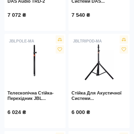
DAS Audio TRD-2
Системи DAS...
7 072 ₴
7 540 ₴
JBLPOLE-MA
JBLTRIPOD-MA
favorite_border
favorite_border
Телескопічна Стійка-
Стійка Для Акустичної
Перехідник JBL...
Системи...
6 024 ₴
6 000 ₴