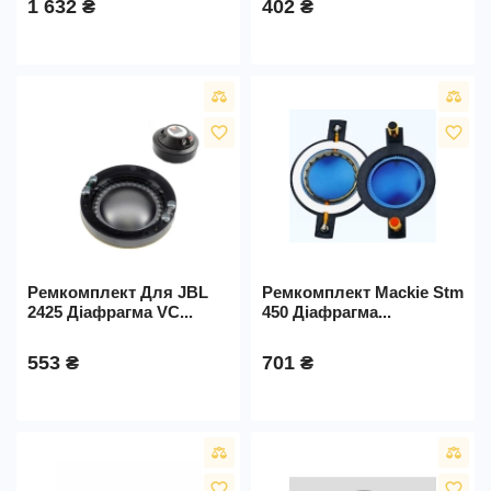
1 632 ₴
402 ₴
favorite_border
favorite_border
Ремкомплект Для JBL
Ремкомплект Mackie Stm
2425 Діафрагма VC...
450 Діафрагма...
553 ₴
701 ₴
favorite_border
favorite_border