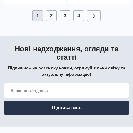
chevron_right
1
2
3
4
Нові надходження, огляди та
статті
Підпишись на розсилку новин, отримуй тільки свіжу та
актуальну інформацію!