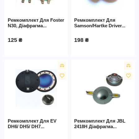
Ремкомплект Для Foster
Ремкомплект Для
N30, Діафрагма...
Samson/Hartke Driver...
125 ₴
198 ₴
favorite_border
favorite_border
Ремкомплект Для EV
Ремкомплект Для JBL
DH6/ DH5/ DH7...
2418H Діафрагма...