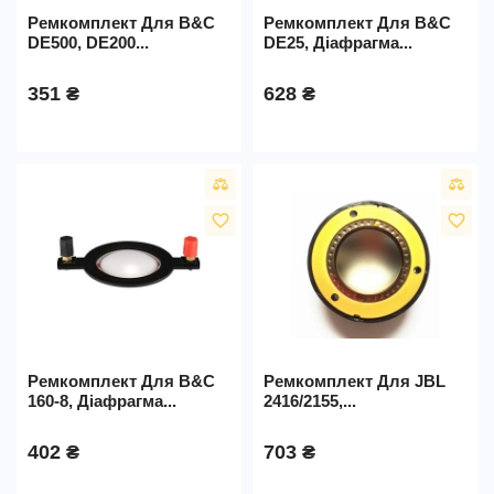
Ремкомплект Для B&C
Ремкомплект Для B&C
DE500, DE200...
DE25, Діафрагма...
351 ₴
628 ₴
favorite_border
favorite_border
Ремкомплект Для B&C
Ремкомплект Для JBL
160-8, Діафрагма...
2416/2155,...
402 ₴
703 ₴