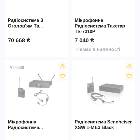
Радіосистема З
Мікрофонна
Оголов'ям Та...
Радіосистема Такстар
TS-7310P
70 668 ₴
7 040 ₴
Немає в наявності
AT-0530
favorite_border
favorite_border
Мікрофонна
Радіосистема Sennheiser
Радіосистема...
XSW 1-ME3 Black