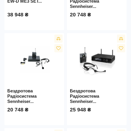
EW-D ME3 SET...
Радіосистема
Sennheiser...
38 948 ₴
20 748 ₴
favorite_border
favorite_border
Бездротова
Бездротова
Радіосистема
Радіосистема
Sennheiser...
Sennheiser...
20 748 ₴
25 948 ₴