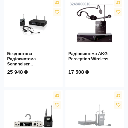
3248X00010
favorite_border
favorite_border
Бездротова
Радіосистема AKG
Радіосистема
Perception Wireless...
Sennheiser...
25 948 ₴
17 508 ₴
favorite_border
favorite_border