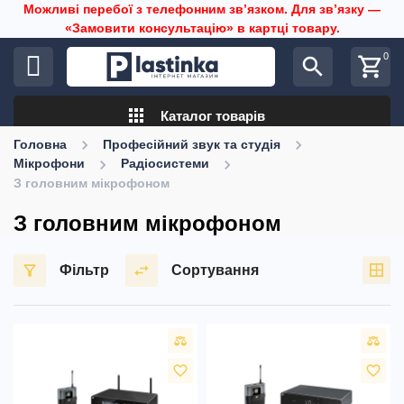
Можливі перебої з телефонним звʼязком. Для звʼязку —
«Замовити консультацію» в картці товару.
0
search
shopping_cart
apps
Каталог товарів
Головна
Професійний звук та студія
Мікрофони
Радіосистеми
З головним мікрофоном
З головним мікрофоном
Фільтр
Сортування
favorite_border
favorite_border