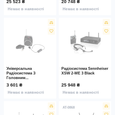
25 523 ₴
20 748 ₴
Немає в наявності
Немає в наявності
favorite_border
favorite_border
Універсальна
Радіосистема Sennheiser
Радіосистема З
XSW 2-ME 3 Black
Головним...
3 601 ₴
25 948 ₴
Немає в наявності
Немає в наявності
AT-0868
favorite_border
favorite_border