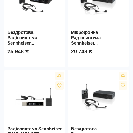
Бездротова
Мікрофонна
Радіосистема
Радіосистема
Sennheiser...
Sennheiser...
25 948 ₴
20 748 ₴
favorite_border
favorite_border
Радіосистема Sennheiser
Бездротова