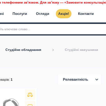
з телефонним звʼязком. Для звʼязку — «Замовити консультацію»
ачі
Послуги
Огляди
Акція!
Контакти
Студійне обладнання
Студійні навушники
expand_more
Релевантність
оварів:
1