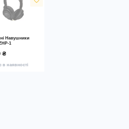
favorite_border
йні Навушники
ZHP-1
9 ₴
 в наявності