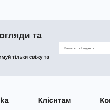
огляди та
муй тільки свіжу та
nka
Клієнтам
Ко