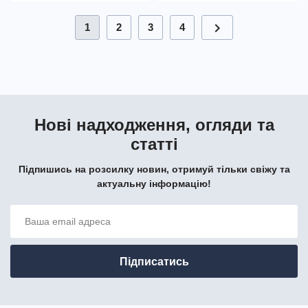
chevron_right
1
2
3
4
Нові надходження, огляди та
статті
Підпишись на розсилку новин, отримуй тільки свіжу та
актуальну інформацію!