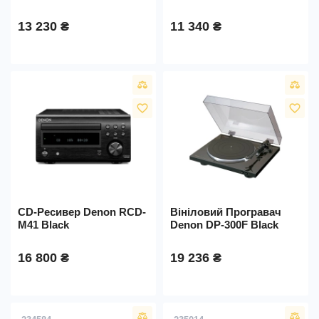
13 230 ₴
11 340 ₴
favorite_border
favorite_border
CD-Ресивер Denon RCD-
Вініловий Програвач
M41 Black
Denon DP-300F Black
16 800 ₴
19 236 ₴