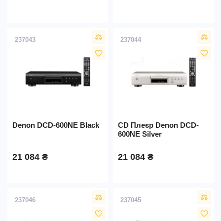
237043
237044
favorite_border
favorite_border
Denon DCD-600NE Black
CD Плеєр Denon DCD-
600NE Silver
21 084 ₴
21 084 ₴
237046
237045
favorite_border
favorite_border