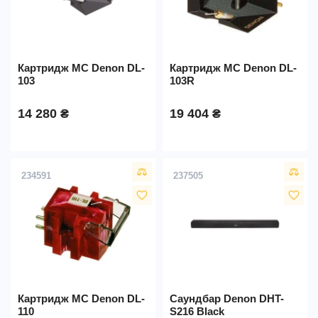
Картридж МC Denon DL-
Картридж МC Denon DL-
103
103R
14 280 ₴
19 404 ₴
234591
237505
favorite_border
favorite_border
Картридж МC Denon DL-
Саундбар Denon DHT-
110
S216 Black