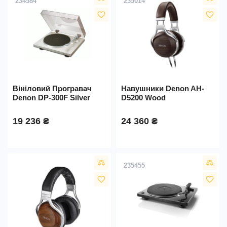
234584
235014
favorite_border
favorite_border
Вініловий Програвач
Навушники Denon AH-
Denon DP-300F Silver
D5200 Wood
19 236 ₴
24 360 ₴
235455
favorite_border
favorite_border