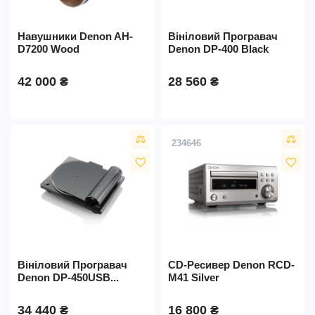
Навушники Denon AH-
Вініловий Програвач
D7200 Wood
Denon DP-400 Black
42 000 ₴
28 560 ₴
234646
favorite_border
favorite_border
Вініловий Програвач
CD-Ресивер Denon RCD-
Denon DP-450USB...
M41 Silver
34 440 ₴
16 800 ₴