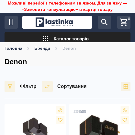
Можливі перебої з телефонним звʼязком. Для звʼязку —
«Замовити консультацію» в картці товару.
0
search
shopping_cart
apps
Каталог товарів
Головна
Бренди
Denon
Denon
Фільтр
Сортування
234589
favorite_border
favorite_border