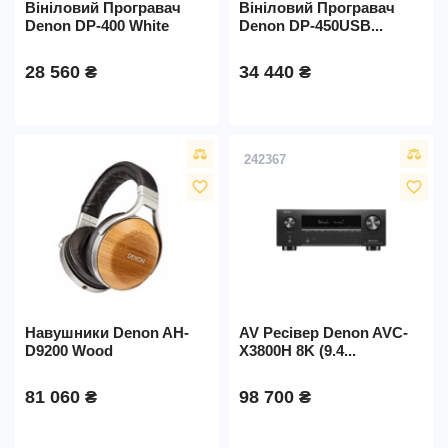
Вініловий Програвач
Вініловий Програвач
Denon DP-400 White
Denon DP-450USB...
28 560 ₴
34 440 ₴
242367
favorite_border
favorite_border
Навушники Denon AH-
AV Ресівер Denon AVC-
D9200 Wood
X3800H 8K (9.4...
81 060 ₴
98 700 ₴