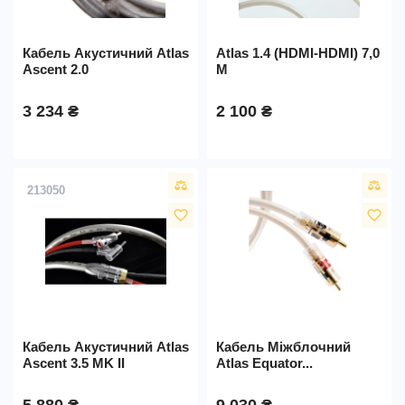
Кабель Акустичний Atlas
Atlas 1.4 (HDMI-HDMI) 7,0
Ascent 2.0
M
3 234 ₴
2 100 ₴
213050
favorite_border
favorite_border
Кабель Акустичний Atlas
Кабель Міжблочний
Ascent 3.5 MK II
Atlas Equator...