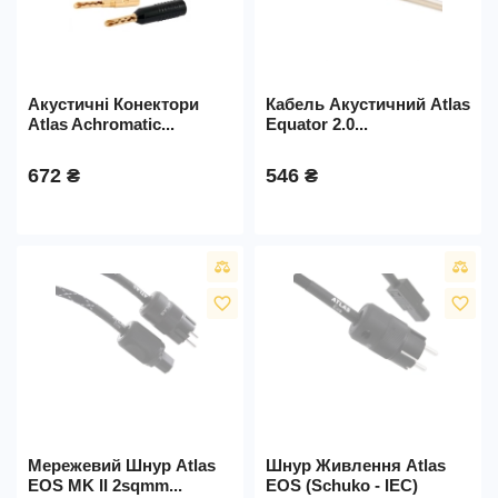
Акустичні Конектори
Кабель Акустичний Atlas
Atlas Achromatic...
Equator 2.0...
672 ₴
546 ₴
favorite_border
favorite_border
Мережевий Шнур Atlas
Шнур Живлення Atlas
EOS MK II 2sqmm...
EOS (Schuko - IEC)