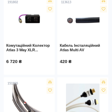
191802
113613
favorite_border
favorite_border
Комутаційний Колектор
Кабель Інсталяційний
Atlas 3 Way XLR...
Atlas Multi AV
6 720 ₴
420 ₴
151955
favorite_border
favorite_border