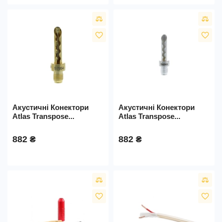
favorite_border
favorite_border
Акустичні Конектори
Акустичні Конектори
Atlas Transpose...
Atlas Transpose...
882 ₴
882 ₴
favorite_border
favorite_border