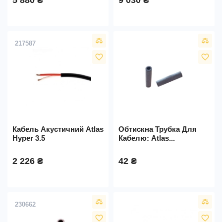
5 880 ₴
9 030 ₴
217587
favorite_border
favorite_border
Кабель Акустичний Atlas
Обтискна Трубка Для
Hyper 3.5
Кабелю: Atlas...
2 226 ₴
42 ₴
230662
favorite_border
favorite_border