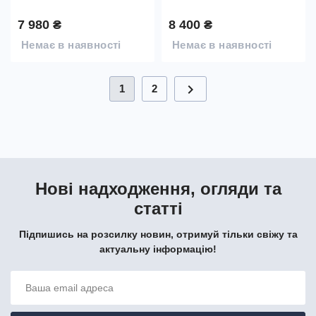
7 980 ₴
8 400 ₴
Немає в наявності
Немає в наявності
chevron_right
1
2
Нові надходження, огляди та
статті
Підпишись на розсилку новин, отримуй тільки свіжу та
актуальну інформацію!