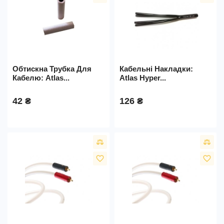
Обтискна Трубка Для
Кабельні Накладки:
Кабелю: Atlas...
Atlas Hyper...
42 ₴
126 ₴
favorite_border
favorite_border