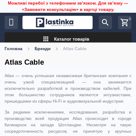
Можливі перебої з телефонним звʼязком. Для звʼязку —
«Замовити консультацію» в картці товару.
0
search
shopping_cart
apps
Каталог товарів
Головна
Бренди
Atlas Cable
Atlas Cable
Atlas — очень успешная независимая британская компания с
очень узкой специализацией — она занимается
исключительно разработкой и производством кабелей. При
этом большинство сотрудников являются энтузиастами,
пришедшими из сферы Hi-Fi и аудиовизуальной индустрии.
За редкими исключениями, исследования, разработка и
производство всей продукции Atlas происходит в городе
Килмарнок на западе Шотландии. Несмотря на такую
сосредоточенность ресурсов, не принятую у крупных