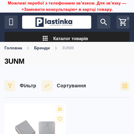
Можливі перебої з телефонним звʼязком. Для звʼязку —
«Замовити консультацію» в картці товару.
0
search
shopping_cart
apps
Каталог товарів
Головна
Бренди
3UNM
3UNM
Фільтр
Сортування
favorite_border