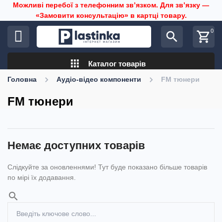
Можливі перебої з телефонним звʼязком. Для звʼязку —
«Замовити консультацію» в картці товару.
0
search
shopping_cart
apps
Каталог товарів
Головна
Аудіо-відео компоненти
FM тюнери
FM тюнери
Немає доступних товарів
Слідкуйте за оновленнями! Тут буде показано більше товарів
по мірі їх додавання.
search