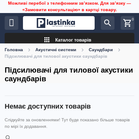
Можливі перебої з телефонним звʼязком. Для звʼязку —
«Замовити консультацію» в картці товару.
0
search
shopping_cart
apps
Каталог товарів
Головна
Акустичні системи
Саундбари
Підсилювачі для тилової акустики саундбарів
Підсилювачі для тилової акустики
саундбарів
Немає доступних товарів
Слідкуйте за оновленнями! Тут буде показано більше товарів
по мірі їх додавання.
search