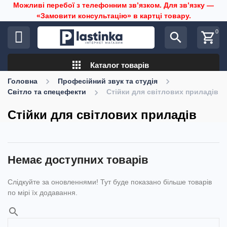
Можливі перебої з телефонним звʼязком. Для звʼязку —
«Замовити консультацію» в картці товару.
0
search
shopping_cart
apps
Каталог товарів
Головна
Професійний звук та студія
Світло та спецефекти
Стійки для світлових приладів
Стійки для світлових приладів
Немає доступних товарів
Слідкуйте за оновленнями! Тут буде показано більше товарів
по мірі їх додавання.
search