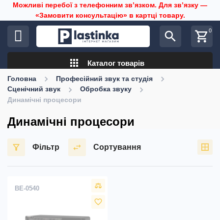
Можливі перебої з телефонним звʼязком. Для звʼязку —
«Замовити консультацію» в картці товару.
0
search
shopping_cart
apps
Каталог товарів
Головна
Професійний звук та студія
Сценічний звук
Обробка звуку
Динамічні процесори
Динамічні процесори
Фільтр
Сортування
BE-0540
favorite_border