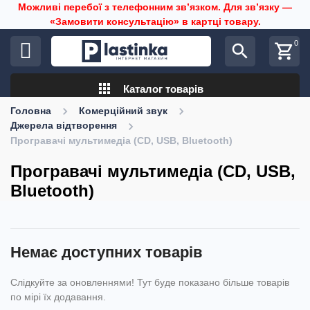
Можливі перебої з телефонним звʼязком. Для звʼязку —
«Замовити консультацію» в картці товару.
0
search
shopping_cart
apps
Каталог товарів
Головна
Комерційний звук
Джерела відтворення
Програвачі мультимедіа (CD, USB, Bluetooth)
Програвачі мультимедіа (CD, USB,
Bluetooth)
Немає доступних товарів
Слідкуйте за оновленнями! Тут буде показано більше товарів
по мірі їх додавання.