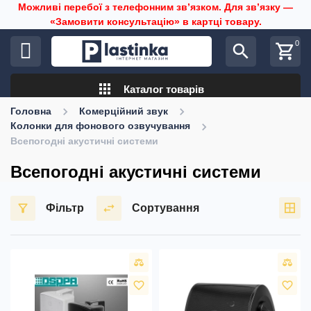
Можливі перебої з телефонним звʼязком. Для звʼязку —
«Замовити консультацію» в картці товару.
0
search
shopping_cart
apps
Каталог товарів
Головна
Комерційний звук
Колонки для фонового озвучування
Всепогодні акустичні системи
Всепогодні акустичні системи
Фільтр
Сортування
favorite_border
favorite_border