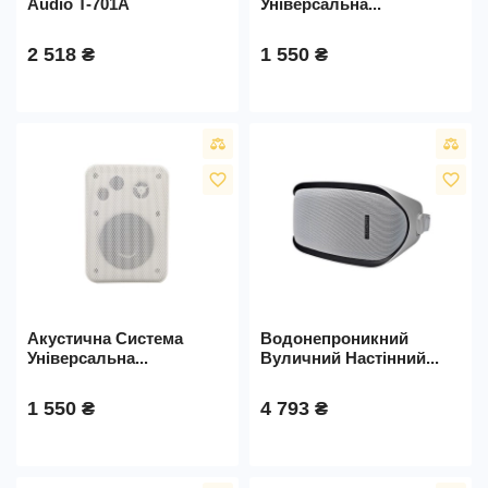
Audio T-701A
Універсальна...
2 518 ₴
1 550 ₴
favorite_border
favorite_border
Акустична Система
Водонепроникний
Універсальна...
Вуличний Настінний...
1 550 ₴
4 793 ₴