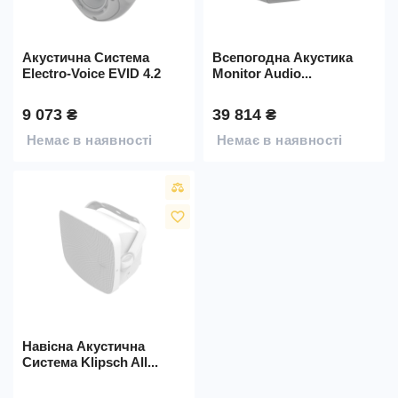
Акустична Система
Всепогодна Акустика
Electro-Voice EVID 4.2
Monitor Audio...
9 073 ₴
39 814 ₴
Немає в наявності
Немає в наявності
favorite_border
Навісна Акустична
Система Klipsch All...