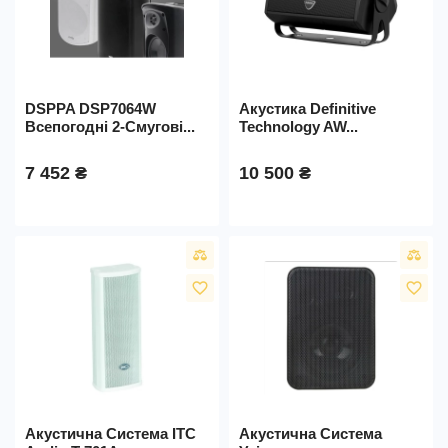
DSPPA DSP7064W
Акустика Definitive
Всепогодні 2-Смугові...
Technology AW...
7 452 ₴
10 500 ₴
favorite_border
favorite_border
Акустична Система ITC
Акустична Система