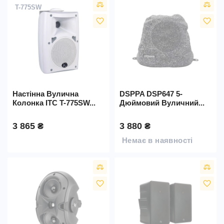
T-775SW
favorite_border
favorite_border
Настінна Вулична
DSPPA DSP647 5-
Колонка ITC T-775SW...
Дюймовий Вуличний...
3 865 ₴
3 880 ₴
Немає в наявності
favorite_border
favorite_border