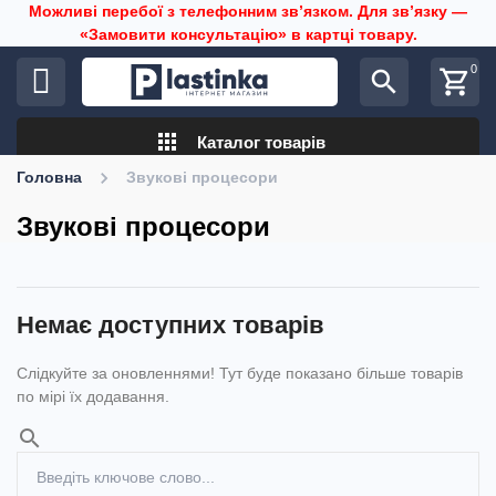
Можливі перебої з телефонним звʼязком. Для звʼязку —
«Замовити консультацію» в картці товару.
0
search
shopping_cart
apps
Каталог товарів
Головна
Звукові процесори
Звукові процесори
Немає доступних товарів
Слідкуйте за оновленнями! Тут буде показано більше товарів
по мірі їх додавання.
search