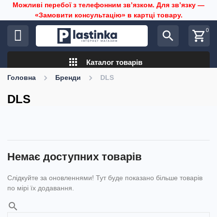
Можливі перебої з телефонним звʼязком. Для звʼязку —
«Замовити консультацію» в картці товару.
0
search
shopping_cart
apps
Каталог товарів
Головна
Бренди
DLS
DLS
Немає доступних товарів
Слідкуйте за оновленнями! Тут буде показано більше товарів
по мірі їх додавання.
search