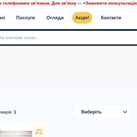
з телефонним звʼязком. Для звʼязку — «Замовити консультацію»
ачі
Послуги
Огляди
Акція!
Контакти
expand_more
Виберіть
оварів:
1
3