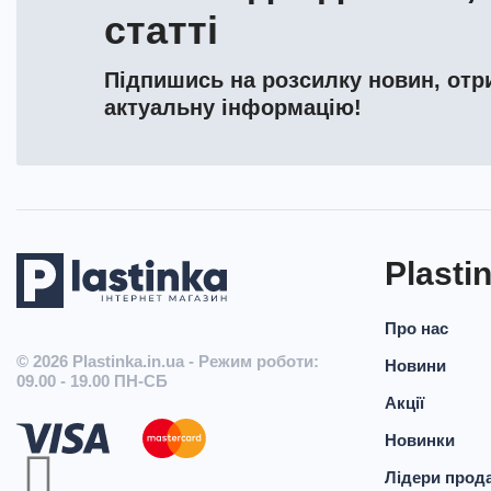
статті
Підпишись на розсилку новин, отри
актуальну інформацію!
Plasti
Про нас
© 2026
Plastinka.in.ua - Режим роботи:
Новини
09.00 - 19.00 ПН-СБ
Акції
Новинки
Лідери прод
КНОПКА
СВЯЗИ