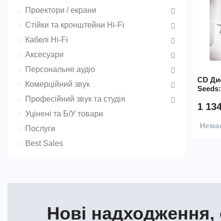
Проектори / екрани
Стійки та кронштейни Hi-Fi
Кабелі Hi-Fi
Аксесуари
Персональне аудіо
CD Дис
Комерційний звук
Seeds:
Професійний звук та студія
1 13
Уцінені та Б/У товари
Немає
Послуги
Best Sales
Нові надходження, 