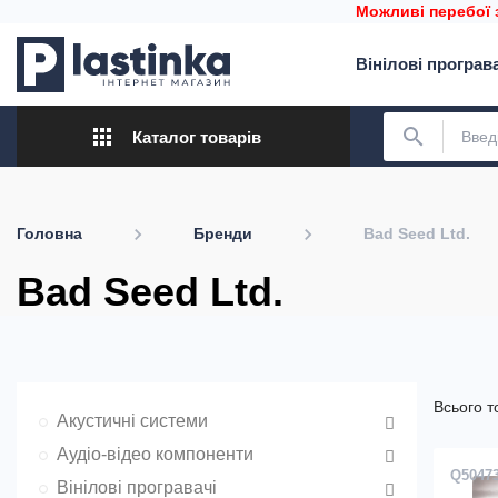
Можливі перебої 
Вінілові програв
apps
search
Каталог товарів
Головна
Бренди
Bad Seed Ltd.
Bad Seed Ltd.
Всього т
Акустичні системи
Аудіо-відео компоненти
Q5047
Вінілові програвачі