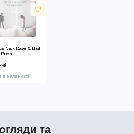
favorite_border
к Nick Cave & Bad
 Push...
4 ₴
 в наявності
огляди та