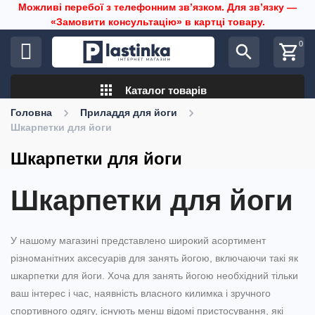
Можливі перебої з телефонним звʼязком. Для звʼязку —
«Замовити консультацію» в картці товару.
0
search
shopping_cart
apps
Каталог товарів
Головна
Приладдя для йоги
Шкарпетки для йоги
Шкарпетки для йоги
Шкарпетки для йоги
У нашому магазині представлено широкий асортимент
різноманітних аксесуарів для занять йогою, включаючи такі як
шкарпетки для йоги. Хоча для занять йогою необхідний тільки
ваш інтерес і час, наявність власного килимка і зручного
спортивного одягу, існують менш відомі пристосування, які