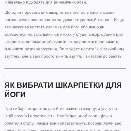
й ідеально підходять для динамічних асан.
Ще одна перевага цих шкарпеток полягає в їхніх високих
поглинаючих властивостях завдяки натуральній тканині. Якщо
вам важлива чистота килимка для йоги або якщо ви
займаєтеся на загальних килимках у студії, використання цих
шкарпеток допомагає збільшити інтервали між праннями та
зменшити ризик зараження. Ви можете носити їх зі звичайним
взуттям, але в залі просто зніміть взуття, і ви готові до занять
____________________________________________________
____________________
ЯК ВИБРАТИ ШКАРПЕТКИ ДЛЯ
ЙОГИ
При виборі шкарпеток для йоги важливо звернути увагу на
їхній розмір і еластичність. Необхідно, щоб вони щільно
облягали стопу, інакше вони сповзатимуть, позбавляючи вас
стійкості. Бавовна вважається оптимальним матеріалом для