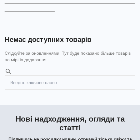
____________________________________________________
____________________
Немає доступних товарів
Слідкуйте за оновленнями! Тут буде показано більше товарів
по мірі їх додавання.
search
Нові надходження, огляди та
статті
Підпишись на розсилку новин, отримуй тільки свіжу та