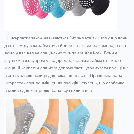
Ці шкарпетки також називаються "йога-матами", тому що вони
дають змогу вам займатися йогою на різних поверхнях, навіть
якщо у вас немає спеціального килимка для йоги. Вони є
зручним аксесуаром у подорожах, оскільки займають мало
місця. Шкарпетки для йоги допомагають утримувати пальці ніг
в оптимальній позиції для виконання асан. Правильна пара
шкарпеток сприяє зміцненню пальців і ступень, що особливо
важливо для контролю, балансу і сили в йозі.