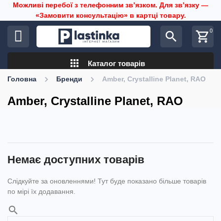
Можливі перебої з телефонним звʼязком. Для звʼязку —
«Замовити консультацію» в картці товару.
0
search
shopping_cart
apps
Каталог товарів
Головна
Бренди
Amber, Crystalline Planet, RAO
Amber, Crystalline Planet, RAO
Немає доступних товарів
Слідкуйте за оновленнями! Тут буде показано більше товарів
по мірі їх додавання.
search